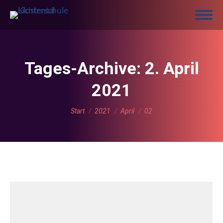
Tages-Archive:
2. April
2021
Sie befinden sich hier:
Start
2021
April
02