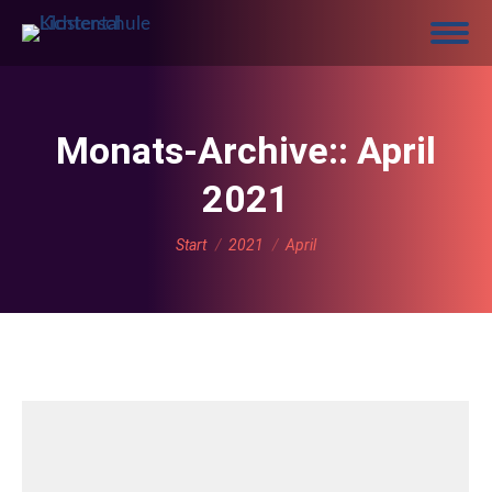
Monats-Archive::
April
2021
Sie befinden sich hier:
Start
2021
April